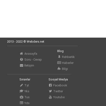
2013 - 2022 © Webders.net
Blog
Anasayfa
Rehberlik
Soru - Cevap
Haberler
İletişim
Bilgi
Sınavlar
Sosyal Medya
Tyt
Facebook
Yks
Twitter
Tus
Youtube
Yds